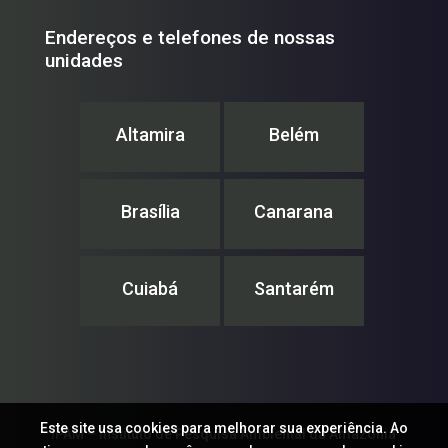
Endereços e telefones de nossas
unidades
Altamira
Belém
Brasília
Canarana
Cuiabá
Santarém
Este site usa cookies para melhorar sua experiência. Ao
IPAM – Instituto de Pesquisa Ambiental da Amazônia