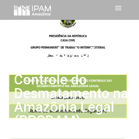
Plano de Ação para
Prevenção e
Controle do
Desmatamento na
Amazônia Legal 
(PPCDAM)