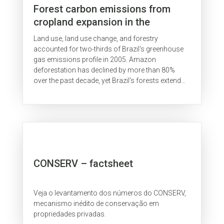
Forest carbon emissions from
cropland expansion in the
Brazilian Cerrado biome
Land use, land use change, and forestry
accounted for two-thirds of Brazil's greenhouse
gas emissions profile in 2005. Amazon
deforestation has declined by more than 80%
over the past decade, yet Brazil's forests extend
beyond the Amazon biome. Rapid expansion of...
CONSERV – factsheet
Veja o levantamento dos números do CONSERV,
mecanismo inédito de conservação em
propriedades privadas.