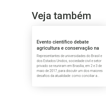
Veja também
Evento científico debate
agricultura e conservação na
Amazônia e no cerrado
Representantes de universidades do Brasil e
dos Estados Unidos, sociedade civil e setor
privado se reuniram em Brasília, em 2 e 3 de
maio de 2017, para discutir um dos maiores
desafios da atualidade: como conciliar a
produção de alimentos, a integridade
ambiental e as mudanças climáticas.