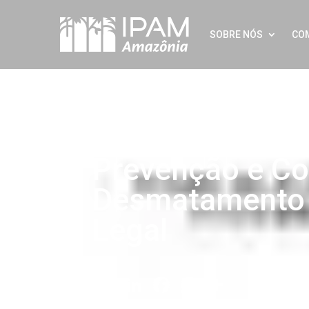
SOBRE NÓS
CO
Plano de Ação 
Prevenção e Co
Desmatamento
Legal
Twitter
LinkedIn
Facebook
WhatsApp
Share