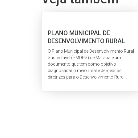
PLANO MUNICIPAL DE
DESENVOLVIMENTO RURAL
SUSTENTÁVEL – Marabá
O Plano Municipal de Desenvolvimento Rural
Sustentável (PMDRS) de Marabá é um
documento que tem como objetivo
diagnosticar o meio rural e delinear as
diretrizes para o Desenvolvimento Rural
Sustentável do município. O PMDRS é um
documento de utilidade pública que...