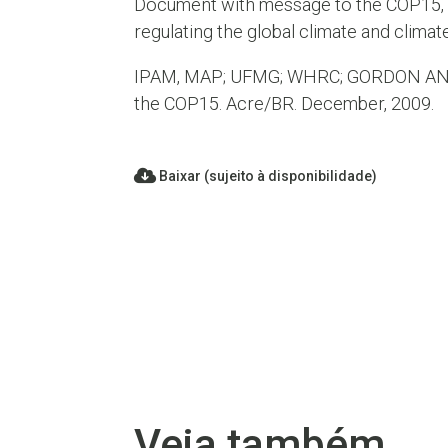
Document with message to the COP15, th
regulating the global climate and climat
IPAM, MAP; UFMG; WHRC; GORDON AN
the COP15. Acre/BR. December, 2009.
Baixar (sujeito à disponibilidade)
Veja também