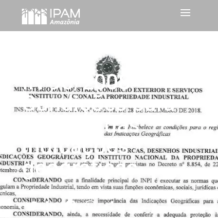
IN 95/2008 –
Condições para
registro das
indicações
geográficas
Twitter
LinkedIn
Facebook
WhatsApp
Share