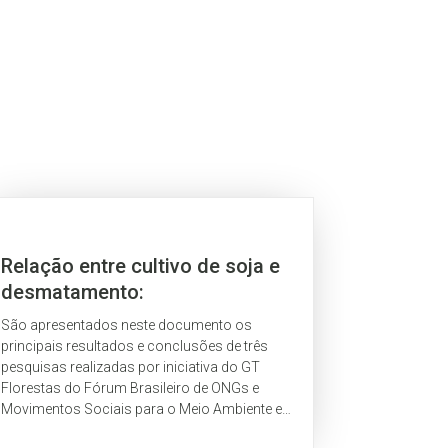
Relação entre cultivo de soja e
desmatamento:
Compreendendo a dinâmica
São apresentados neste documento os
principais resultados e conclusões de três
pesquisas realizadas por iniciativa do GT
Florestas do Fórum Brasileiro de ONGs e
Movimentos Sociais para o Meio Ambiente e
Desenvolvimento (FBOMS) sobre a relação