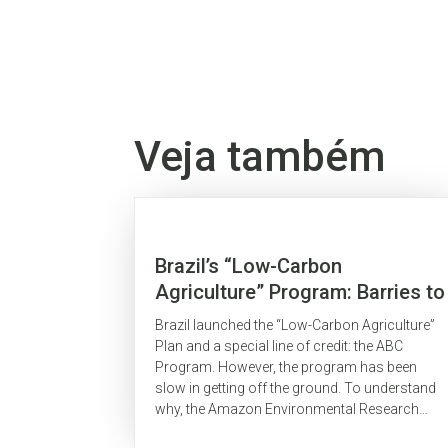
Veja também
Brazil’s “Low-Carbon
Agriculture” Program: Barries to
implementation
Brazil launched the “Low-Carbon Agriculture”
Plan and a special line of credit: the ABC
Program. However, the program has been
slow in getting off the ground. To understand
why, the Amazon Environmental Research
Institute (IPAM) conducted more than forty