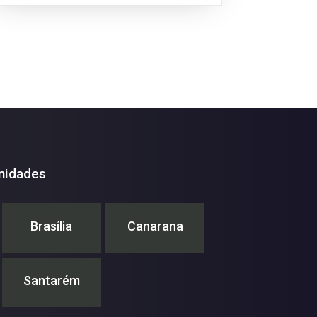
entre a expansão do cultivo de soja e o
desmatamento.
nidades
Brasília
Canarana
Santarém