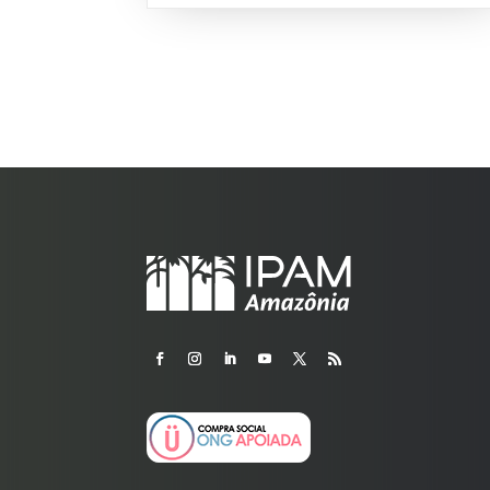
interviews with members of various producer,
cooperative, association and industry groups,
as well as the government.