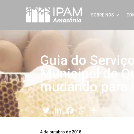
SOBRE NÓS
CO
Guia do Serviç
Municipal de Q
mudando para i
Twitter
LinkedIn
Facebook
WhatsApp
Share
4 de outubro de 2018