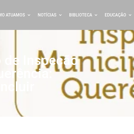
MO ATUAMOS
NOTÍCIAS
BIBLIOTECA
EDUCAÇÃO
o de Inspeção
uerência:
ncluir