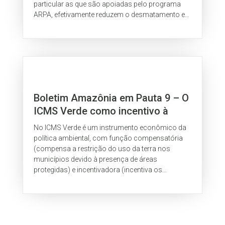
particular as que são apoiadas pelo programa
ARPA, efetivamente reduzem o desmatamento e
as emissões de carbono. O documento está em...
Boletim Amazônia em Pauta 9 – O
ICMS Verde como incentivo à
conservação do meio ambiente
No ICMS Verde é um instrumento econômico da
em municípios paraenses
política ambiental, com função compensatória
(compensa a restrição do uso da terra nos
municípios devido à presença de áreas
protegidas) e incentivadora (incentiva os
municípios a ampliarem suas áreas
conservadas). Porém,...