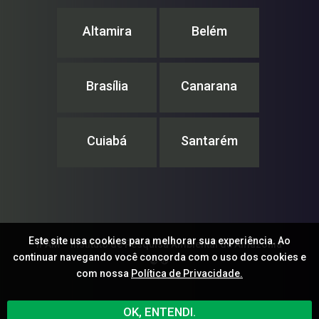
Altamira
Belém
Brasília
Canarana
Cuiabá
Santarém
Este site usa cookies para melhorar sua experiência. Ao
IPAM – Instituto de Pesquisa Ambiental da Amazônia
continuar navegando você concorda com o uso dos cookies e
© ®
com nossa
Política de Privacidade.
OK, ENTENDI.