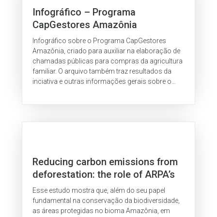
Infográfico – Programa
CapGestores Amazônia
Infográfico sobre o Programa CapGestores
Amazônia, criado para auxiliar na elaboração de
chamadas públicas para compras da agricultura
familiar. O arquivo também traz resultados da
inciativa e outras informações gerais sobre o
programa. Ele faz parte do Módulo...
Reducing carbon emissions from
deforestation: the role of ARPA’s
protected areas in the Brazilian
Esse estudo mostra que, além do seu papel
Amazon
fundamental na conservação da biodiversidade,
as áreas protegidas no bioma Amazônia, em