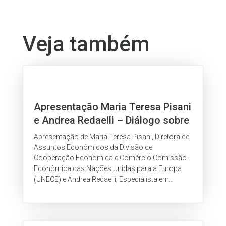
Veja também
Apresentação Maria Teresa Pisani
e Andrea Redaelli – Diálogo sobre
a sustentabilidade e a
Apresentação de Maria Teresa Pisani, Diretora de
rastreabilidade da cadeia da
Assuntos Econômicos da Divisão de
carne bovina e do couro
Cooperação Econômica e Comércio Comissão
Econômica das Nações Unidas para a Europa
(UNECE) e Andrea Redaelli, Especialista em
Soluções de Blockchain da UNECE, sobre o
Sistema UNECE/ITC de blockchain para o setor
do couro, exibida no evento Diálogo sobre a
sustentabilidade e a rastreabilidade da cadeia da