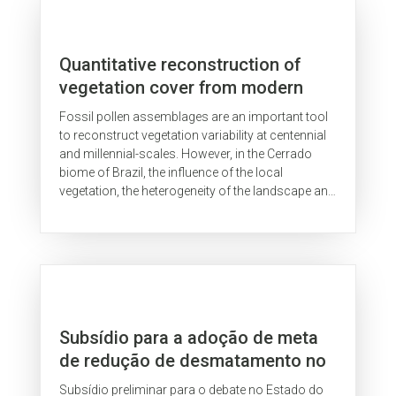
carne bovina e do couro.
Quantitative reconstruction of
vegetation cover from modern
pollen rain in the Cerrado biome of
Fossil pollen assemblages are an important tool
Brazil
to reconstruct vegetation variability at centennial
and millennial-scales. However, in the Cerrado
biome of Brazil, the influence of the local
vegetation, the heterogeneity of the landscape and
the accuracy of pollen...
Subsídio para a adoção de meta
de redução de desmatamento no
âmbito do PPCD/Acre
Subsídio preliminar para o debate no Estado do