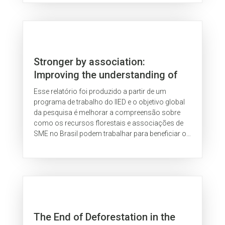
Stronger by association:
Improving the understanding of
how forest-resource based SME
Esse relatório foi produzido a partir de um
associations in Brazil can benefit
programa de trabalho do IIED e o objetivo global
the poor
da pesquisa é melhorar a compreensão sobre
como os recursos florestais e associações de
SME no Brasil podem trabalhar para beneficiar os
pobres.
The End of Deforestation in the