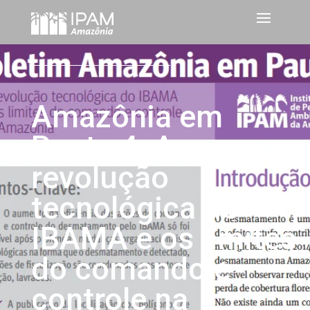
Amazônia em
Pauta 4: A
revolução
tecnológica do
IBAMA e os limites
do comando e
controle na