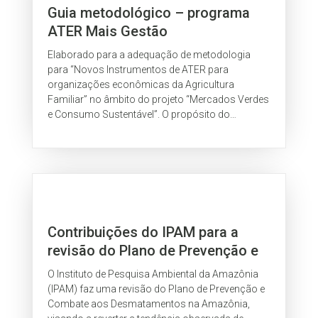
Guia metodológico – programa
ATER Mais Gestão
Elaborado para a adequação de metodologia
para “Novos Instrumentos de ATER para
organizações econômicas da Agricultura
Familiar” no âmbito do projeto “Mercados Verdes
e Consumo Sustentável”. O propósito do
documento é servir de orientação e apoiar a
capacitação de técnicos das instituições de
ATER diretamente implicados no fortalecimento
das organizações e empreendimentos da
agricultura familiar na região amazônica.
Contribuições do IPAM para a
revisão do Plano de Prevenção e
Combate aos Desmatamentos na
O Instituto de Pesquisa Ambiental da Amazônia
Amazônia
(IPAM) faz uma revisão do Plano de Prevenção e
Combate aos Desmatamentos na Amazônia,