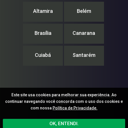
Altamira
Belém
Brasília
Canarana
Cuiabá
Santarém
Este site usa cookies para melhorar sua experiência. Ao
IPAM – Instituto de Pesquisa Ambiental da Amazônia
continuar navegando você concorda com o uso dos cookies e
© ®
com nossa
Política de Privacidade.
OK, ENTENDI.