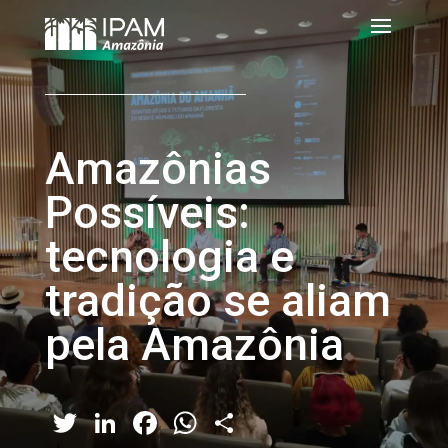
Amazônias
Possíveis:
tecnologia e
tradição se aliam
pela Amazônia
Twitter
LinkedIn
Facebook
WhatsApp
Share