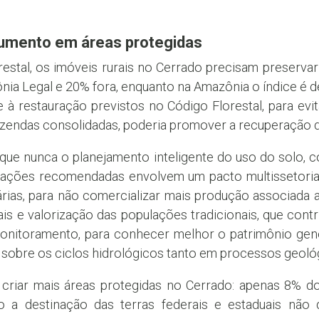
aumento em áreas protegidas
stal, os imóveis rurais no Cerrado precisam preserva
nia Legal e 20% fora, enquanto na Amazônia o índice é d
à restauração previstos no Código Florestal, para evi
azendas consolidadas, poderia promover a recuperação d
que nunca o planejamento inteligente do uso do solo, 
 ações recomendadas envolvem um pacto multissetorial,
árias, para não comercializar mais produção associada
riais e valorização das populações tradicionais, que co
monitoramento, para conhecer melhor o patrimônio gené
 sobre os ciclos hidrológicos tanto em processos geol
 criar mais áreas protegidas no Cerrado: apenas 8% do
do a destinação das terras federais e estaduais não 