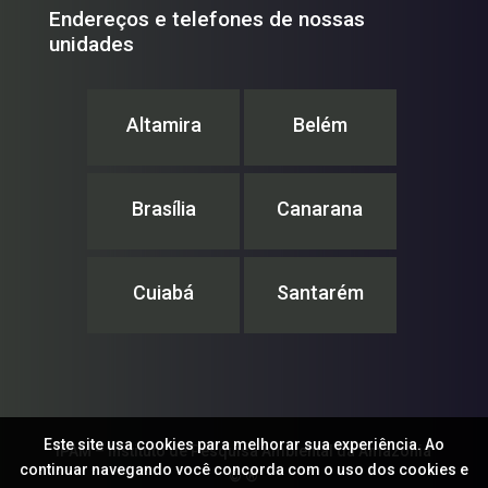
Endereços e telefones de nossas
unidades
Altamira
Belém
Brasília
Canarana
Cuiabá
Santarém
Este site usa cookies para melhorar sua experiência. Ao
IPAM – Instituto de Pesquisa Ambiental da Amazônia
continuar navegando você concorda com o uso dos cookies e
© ®