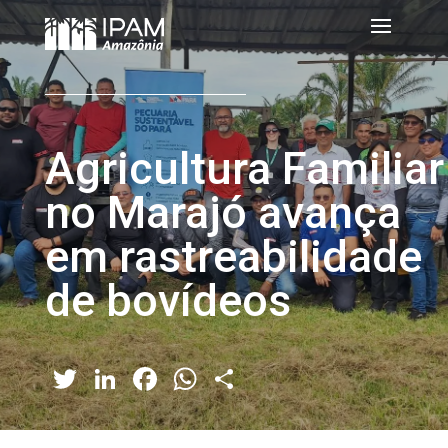
Agricultura Familiar
no Marajó avança
em rastreabilidade
de bovídeos
Twitter
LinkedIn
Facebook
WhatsApp
Share