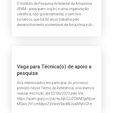
O Instituto de Pesquisa Ambiental da Amazônia
(IPAM - www.ipam.org.br) é uma organização
científica, não governamental, e sem fins
lucrativos que há 30 anos trabalha pelo
desenvolvimento sustentável da Amazônia e do
Cerrado. Nosso propósito é consolidar, até
2035,...
Vaga para Técnica(o) de apoio a
pesquisa
Aos interessados em participar do processo
previsto nesse Termo de Referência, solicitamos
realizar inscrição até 02/06/2023 pelo link:
https://ipam.gupy.io/job/eyJqb2JJZCI6NDgyNjcw
MSwic291cmNlIjoiZ3VweV9wdWJsaWNfcGFnZ
SJ9?jobBoardSource=gupy_public_page