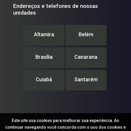
Endereços e telefones de nossas
unidades
Altamira
Belém
Brasília
Canarana
Cuiabá
Santarém
Este site usa cookies para melhorar sua experiência. Ao
IPAM – Instituto de Pesquisa Ambiental da Amazônia
continuar navegando você concorda com o uso dos cookies e
© ®