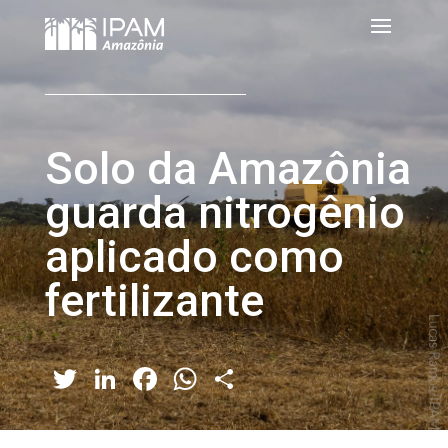
Solo da Amazônia
guarda nitrogênio
aplicado como
fertilizante
Twitter
LinkedIn
Facebook
WhatsApp
Share