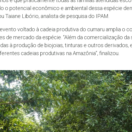
mos é que praticamente todas as famílias atendidas esco
do o potencial econômico e ambiental dessa espécie den
ou Taiane Libório, analista de pesquisa do IPAM.
m evento voltado à cadeia produtiva do cumaru amplia o
ades de mercado da espécie. “Além da comercialização da
das à produção de biojoias, tinturas e outros derivados,
rentes cadeias produtivas na Amazônia”, finalizou.