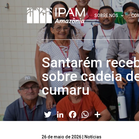
SOBRE NÓS
CO
Santarém receb
sobre cadeia de
cumaru
Twitter
LinkedIn
Facebook
WhatsApp
Share
26 de maio de 2026
|
Notícias