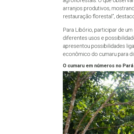
agroflorestais. O que observa
arranjos produtivos, mostran
restauração florestal”, destac
Para Libório, participar de u
diferentes usos e possibilid
apresentou possibilidades liga
econômico do cumaru para dife
O cumaru em números no Pará