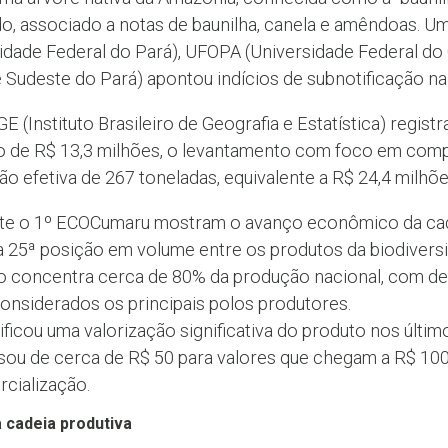
, associado a notas de baunilha, canela e amêndoas. U
idade Federal do Pará), UFOPA (Universidade Federal do 
e Sudeste do Pará) apontou indícios de subnotificação n
E (Instituto Brasileiro de Geografia e Estatística) regis
 de R$ 13,3 milhões, o levantamento com foco em compr
ão efetiva de 267 toneladas, equivalente a R$ 24,4 milh
te o 1º ECOCumaru mostram o avanço econômico da cad
a 25ª posição em volume entre os produtos da biodivers
do concentra cerca de 80% da produção nacional, com de
considerados os principais polos produtores.
icou uma valorização significativa do produto nos últim
sou de cerca de R$ 50 para valores que chegam a R$ 100
cialização.
a cadeia produtiva