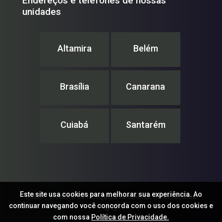
Endereços e telefones de nossas
unidades
Altamira
Belém
Brasília
Canarana
Cuiabá
Santarém
Este site usa cookies para melhorar sua experiência. Ao
IPAM – Instituto de Pesquisa Ambiental da Amazônia
continuar navegando você concorda com o uso dos cookies e
© ®
com nossa
Política de Privacidade.