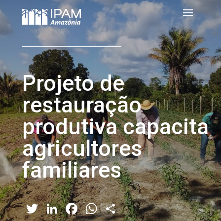
Projeto de
restauração
produtiva capacita
agricultores
familiares
Twitter
LinkedIn
Facebook
WhatsApp
Share