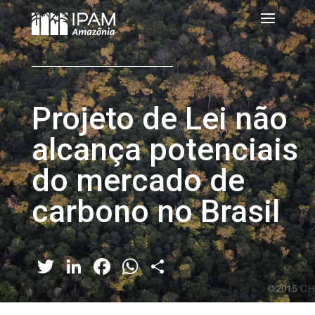
Projeto de Lei não
alcança potenciais
do mercado de
carbono no Brasil
Twitter
LinkedIn
Facebook
WhatsApp
Share