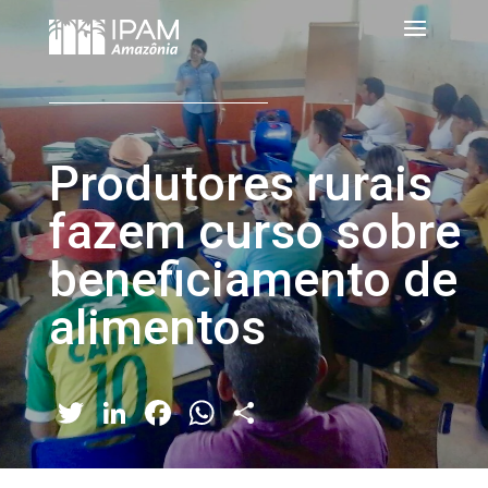
Produtores rurais
fazem curso sobre
beneficiamento de
alimentos
Twitter
LinkedIn
Facebook
WhatsApp
Share