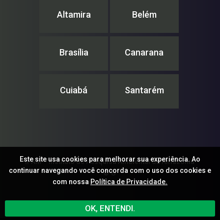
Altamira
Belém
Brasília
Canarana
Cuiabá
Santarém
Este site usa cookies para melhorar sua experiência. Ao
IPAM – Instituto de Pesquisa Ambiental da Amazônia
continuar navegando você concorda com o uso dos cookies e
© ®
com nossa
Política de Privacidade.
OK, ENTENDI.