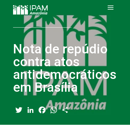
Nota de repúdio
contra atos
antidemocráticos
em Brasília
Twitter
LinkedIn
Facebook
WhatsApp
Share