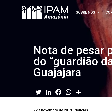
SOBRE NÓS
CO
Nota de pesar 
do “guardião da
Guajajara
Twitter
LinkedIn
Facebook
WhatsApp
Share
2 de novembro de 2019
|
Notícias