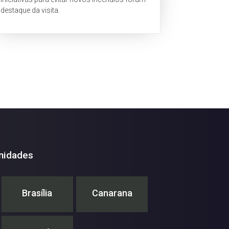
destaque da visita.
nidades
Brasília
Canarana