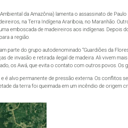
 Ambiental da Amazônia) lamenta o assassinato de Paulo P
deireiros, na Terra Indígena Arariboia, no Maranhão. Outro
 uma emboscada de madeireiros aos indígenas. Depois d
ara a região.
am parte do grupo autodenominado “Guardiões da Florest
 de invasão e retirada ilegal de madeira. Ali vivem mais 
olado, os Awá, que evita o contato com outros povos. Os
s e é alvo permanente de pressão externa. Os conflitos 
etade da terra foi queimada em um incêndio de origem cr