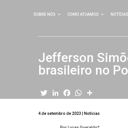
SOBRE NÓS
COMO ATUAMOS
NOTÍCIA
Jefferson Simõ
brasileiro no Po
Twitter
LinkedIn
Facebook
WhatsApp
Share
4 de setembro de 2023
|
Notícias
Por Lucas Guaraldo*