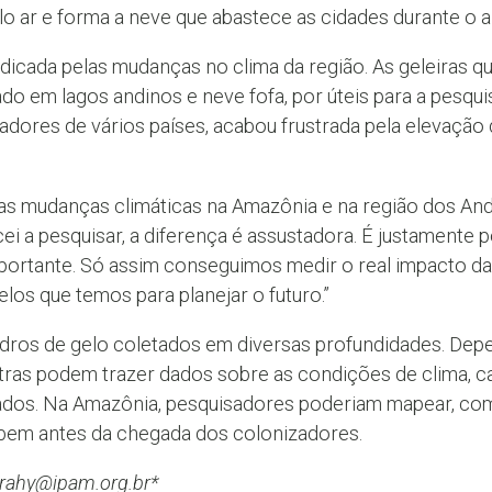
 ar e forma a neve que abastece as cidades durante o a
judicada pelas mudanças no clima da região. As geleiras q
do em lagos andinos e neve fofa, por úteis para a pesqui
adores de vários países, acabou frustrada pela elevação
e as mudanças climáticas na Amazônia e na região dos 
 a pesquisar, a diferença é assustadora. É justamente po
portante. Só assim conseguimos medir o real impacto d
los que temos para planejar o futuro.”
dros de gelo coletados em diversas profundidades. De
tras podem trazer dados sobre as condições de clima, c
ados. Na Amazônia, pesquisadores poderiam mapear, com 
bem antes da chegada dos colonizadores.
borahy@ipam.org.br*