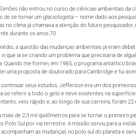
 Simões não entrou no curso de ciências ambientais da U
 de se tornar um glaciologista – nome dado aos pesquis
 no clima já chamava a atenção do futuro pesquisador
nte durante os anos 70.
médio, a questão das mudanças ambientais já eram deba
u vi que ia se criando um problema que precisaria de al
a. Quando me formei, em 1983, o programa antártico brasi
i uma proposta de doutorado para Cambridge e fui aceit
ontinuar seus estudos, Jefferson era um dos primeiros b
a se referir a todo o gelo e neve existentes na superfície 
tanto, veio rápido e, ao longo de sua carreira, foram 22 
mais de 2,3 mil quilômetros para se tornar o primeiro pe
o Polo Sul por via terrestre. A missão serviu para a inst
e acompanham as mudanças no polo sul do planeta e se