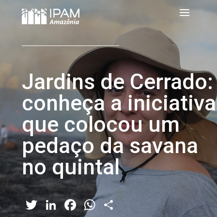
Jardins de Cerrado:
conheça a iniciativa
que colocou um
pedaço da savana
no quintal
Twitter
LinkedIn
Facebook
WhatsApp
Share