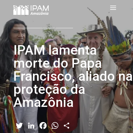
IPAM lamenta
morte do Papa
Francisco, aliado na
proteção da
Amazônia
Twitter
LinkedIn
Facebook
WhatsApp
Share