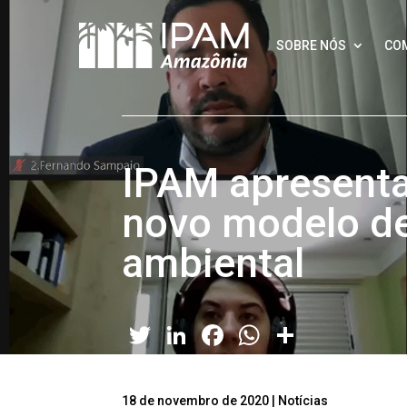
SOBRE NÓS
CO
IPAM apresenta 
novo modelo d
ambiental
Twitter
LinkedIn
Facebook
WhatsApp
Share
18 de novembro de 2020
|
Notícias