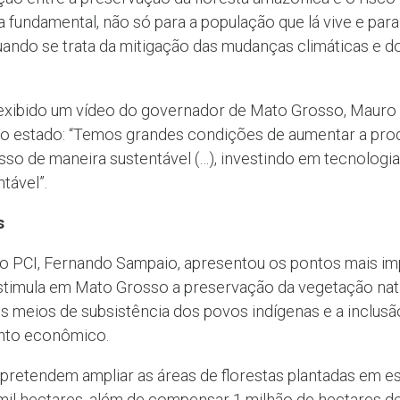
a fundamental, não só para a população que lá vive e par
ndo se trata da mitigação das mudanças climáticas e d
i exibido um vídeo do governador de Mato Grosso, Mauro
o estado: “Temos grandes condições de aumentar a pro
so de maneira sustentável (…), investindo em tecnologia
tável”.
s
uto PCI, Fernando Sampaio, apresentou os pontos mais im
timula em Mato Grosso a preservação da vegetação nati
 meios de subsistência dos povos indígenas e a inclusã
nto econômico.
pretendem ampliar as áreas de florestas plantadas em e
mil hectares, além de compensar 1 milhão de hectares de