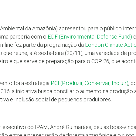
 Ambiental da Amazônia) apresentou para o público intern
 uma parceria com o
EDF (Environmental Defense Fund)
e
on-line fez parte da programação da
London Climate Act
o que reúne, até sexta-feira (20/11), uma variedade de pr
teiro e que serve de preparação para o COP 26, que aco
vento foi a estratégia
PCI (Produzir, Conservar, Incluir)
, d
16, a iniciativa busca conciliar o aumento na produção
iva e inclusão social de pequenos produtores.
r executivo do IPAM, André Guimarães, deu as boas-vind
ção entre a preservação da floresta amazônica e o risco