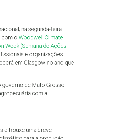
acional, na segunda-feira
 com o
Woodwell Climate
ion Week (Semana de Ações
ofissionais e organizações
ntecerá em Glasgow no ano que
o governo de Mato Grosso.
 agropecuária com a
as e trouxe uma breve
 climático para a produção