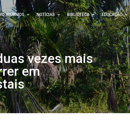
MO ATUAMOS
NOTÍCIAS
BIBLIOTECA
EDUCAÇÃO
duas vezes mais
rrer em
stais