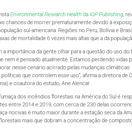
vista
Environmental Research Health
da
IOP Publishing
, r
is chances de morrer prematuramente devido à exposiçã
 população sul-americana. Regiões no Peru, Bolívia e Bra
xas de mortalidade 6 vezes mais altas que a da populaçã
 a importância da gente olhar para a questão do uso d
que nem é pensado atualmente. Estamos perdendo vidas 
iorar nesse cenário acirrado pelas mudanças climáticas.
 políticas que controlem esse uso”, afirma a diretora de 
ia) e coautora do estudo, Ane Alencar.
fumaça dos incêndios florestais na América do Sul é res
s entre 2014 e 2019, com cerca de 230 delas ocorrendo
aça nocivas é muito maior durante a estação seca da Am
florestais mais que dobram a concentração de compost