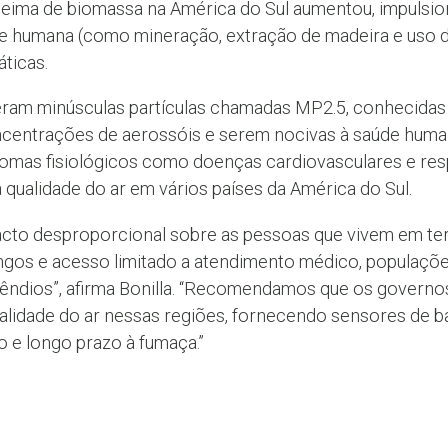
queima de biomassa na América do Sul aumentou, impulsi
ade humana (como mineração, extração de madeira e uso de
ticas.
beram minúsculas partículas chamadas MP2.5, conhecidas 
oncentrações de aerossóis e serem nocivas à saúde huma
ntomas fisiológicos como doenças cardiovasculares e res
 qualidade do ar em vários países da América do Sul.
cto desproporcional sobre as pessoas que vivem em ter
gos e acesso limitado a atendimento médico, populaçõe
êndios”, afirma Bonilla. “Recomendamos que os governo
ualidade do ar nessas regiões, fornecendo sensores de b
 e longo prazo à fumaça.”