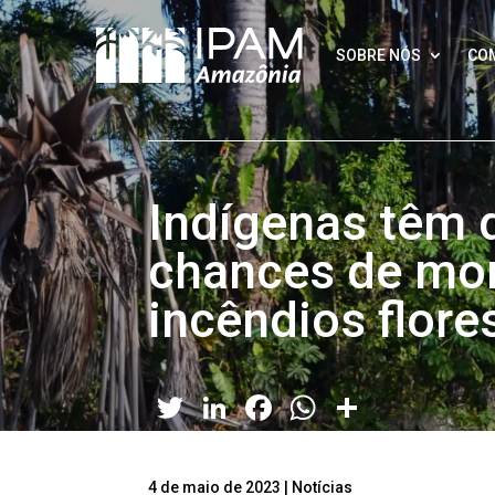
SOBRE NÓS
CO
Indígenas têm 
chances de mo
incêndios flore
Twitter
LinkedIn
Facebook
WhatsApp
Share
4 de maio de 2023
|
Notícias