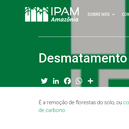
SOBRE NÓS
CO
Desmatamento
Twitter
LinkedIn
Facebook
WhatsApp
Share
É a remoção de florestas do solo, ou
co
de carbono
.