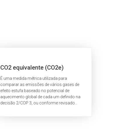
CO2 equivalente (CO2e)
É uma medida métrica utilizada para
comparar as emissões de vários gases de
efeito estufa baseado no potencial de
aquecimento global de cada um definido na
decisão 2/COP 3, ou conforme revisado
subsequentemente de acordo com o artigo 5.
O dióxido de carbono...