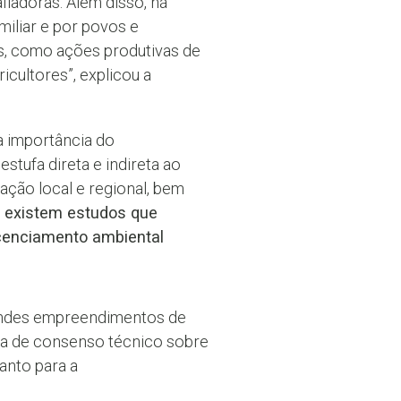
iadoras. Além disso, há
miliar e por povos e
s, como ações produtivas de
ultores”, explicou a
a importância do
stufa direta e indireta ao
ação local e regional, bem
á existem estudos que
icenciamento ambiental
andes empreendimentos de
alta de consenso técnico sobre
anto para a