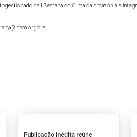
utogestionado da I Semana do Clima da Amazônia e integr
borahy@ipam.org.br*
Publicação inédita reúne