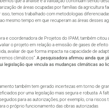
bemos que a análise e a validação continuam sendo desaf
rização de áreas ocupadas por famílias da agricultura fa
r isso, temos trabalhado com metodologias diferenciada
ao mesmo tempo em que recuperam as áreas desses agric
dora e coordenadora de Projetos do IPAM, também citou 
aliar o projeto em relação a emissão de gases de efeito e
vida, avaliar de que forma impacta na capacidade de adapt
tremos climáticos”.
A pesquisadora afirmou ainda que j
ui legislação que vincula as mudanças climáticas ao l
iamento também tem gerado incertezas em torno de gr
neficiados por uma legislação mais segura e robusta. A f
guidos para as autorizações, por exemplo, cria riscos t
ara o próprio funcionamento das obras autorizadas.