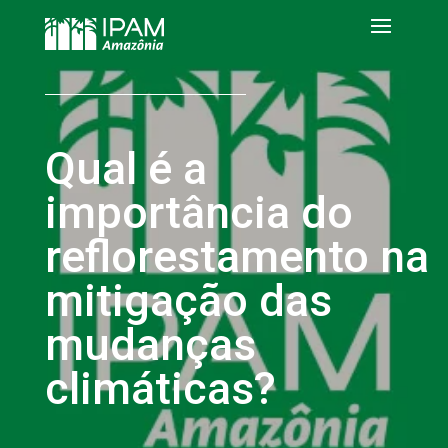
Qual é a
importância do
reflorestamento na
mitigação das
mudanças
climáticas?