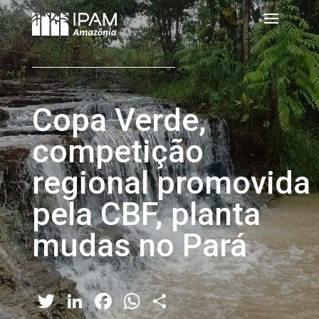
Copa Verde,
competição
regional promovida
pela CBF, planta
mudas no Pará
Twitter
LinkedIn
Facebook
WhatsApp
Share