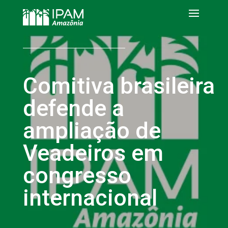
Comitiva brasileira
defende a
ampliação de
Veadeiros em
congresso
internacional