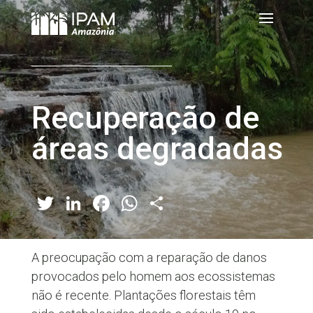
Recuperação de
áreas degradadas
Twitter
LinkedIn
Facebook
WhatsApp
Share
A preocupação com a reparação de danos
provocados pelo homem aos ecossistemas
não é recente. Plantações florestais têm