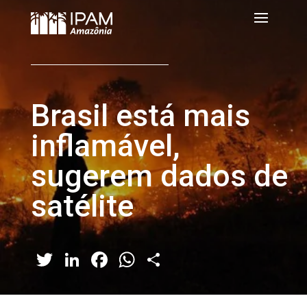
Brasil está mais
inflamável,
sugerem dados de
satélite
Twitter
LinkedIn
Facebook
WhatsApp
Share