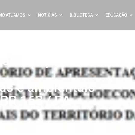
MO ATUAMOS
NOTÍCIAS
BIBLIOTECA
EDUCAÇÃO
presentação das
as e ambientais
a BR 163 / PA