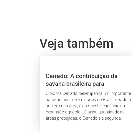
Veja também
Cerrado: A contribuição da
savana brasileira para
emissões de GEE e soluções
O bioma Cerrado desempenha um importante
climáticas
papel no perfil de emissões do Brasil: devido à
sua extensa área, à crescente tendência da
expansão agrícola e à baixa quantidade de
áreas protegidas, o Cerrado é a segunda
maior fonte de emissões de GEE no setor de
mudança...