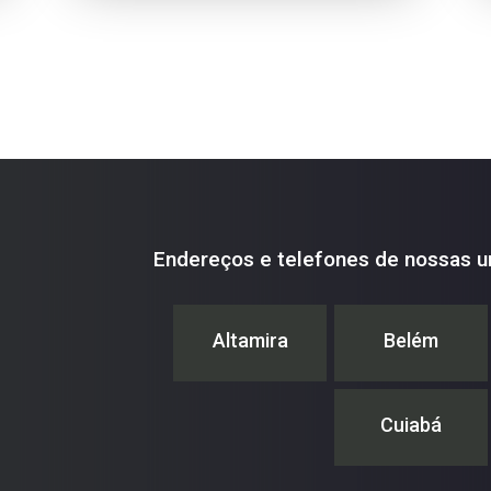
important breakthrough of the Native
Vegetation Protection Law for environmental
monitoring in Brazil.
Endereços e telefones de nossas u
Altamira
Belém
Cuiabá