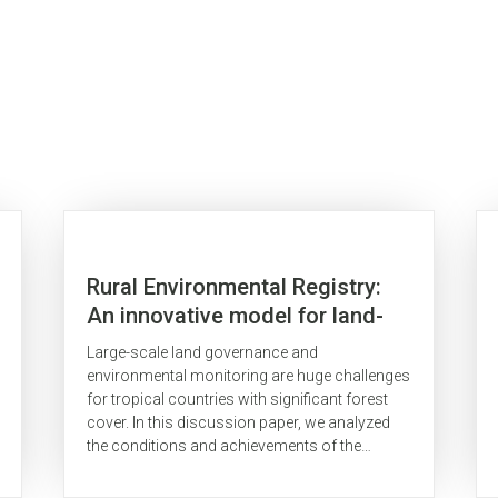
Rural Environmental Registry:
An innovative model for land-
use and environmental policies
Large-scale land governance and
environmental monitoring are huge challenges
for tropical countries with significant forest
cover. In this discussion paper, we analyzed
the conditions and achievements of the
implementation of the Brazilian Rural
Environmental Registry (CAR). CAR was an