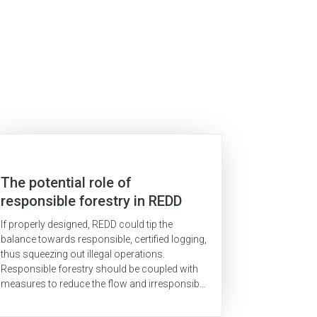
The potential role of
responsible forestry in REDD
If properly designed, REDD could tip the
balance towards responsible, certified logging,
thus squeezing out illegal operations.
Responsible forestry should be coupled with
measures to reduce the flow and irresponsibly
harvested timber into consumer markets.