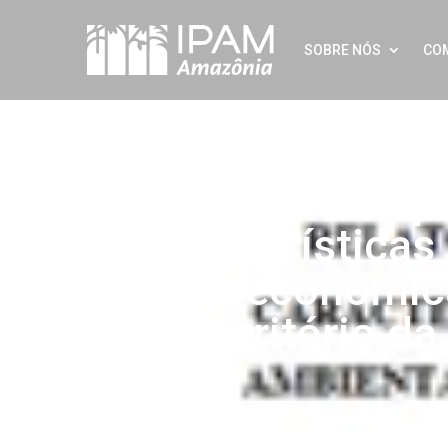
SOBRE NÓS
CO
Relatório de a
características
socioeconômic
do território d
Twitter
LinkedIn
Facebook
WhatsApp
Share