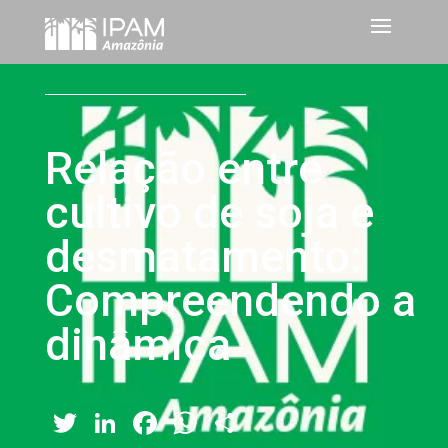
Relação entre
cultivo de soja e
desmatamento:
Compreendendo a
dinâmica
Twitter
LinkedIn
Facebook
WhatsApp
Share