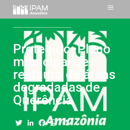
Protegido: Plano
municipal de
restauro de áreas
degradadas de
Querência
Twitter
LinkedIn
Facebook
WhatsApp
Share