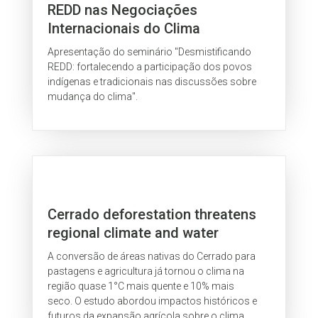
REDD nas Negociações
Internacionais do Clima
Apresentação do seminário "Desmistificando
REDD: fortalecendo a participação dos povos
indígenas e tradicionais nas discussões sobre
mudança do clima".
Cerrado deforestation threatens
regional climate and water
availability for agriculture and
A conversão de áreas nativas do Cerrado para
ecosystems
pastagens e agricultura já tornou o clima na
região quase 1°C mais quente e 10% mais
seco. O estudo abordou impactos históricos e
futuros da expansão agrícola sobre o clima