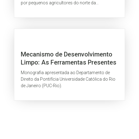
por pequenos agricultores do norte da
Nicarágua, na América Central.
Mecanismo de Desenvolvimento
Limpo: As Ferramentas Presentes
no Mercado Internacional e o
Monografia apresentada ao Departamento de
Desenvolvimento Sustentável
Direito da Pontifícia Universidade Católica do Rio
de Janeiro (PUC-Rio).