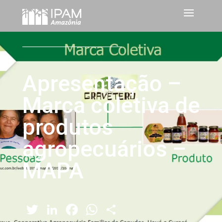
Apresentação –
Marca coletiva de
produtos
agropecuários –
MAPA
Twitter
LinkedIn
Facebook
WhatsApp
Share