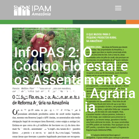
InfoPAS 2: O
Código Florestal e
os Assentamentos
de Reforma Agrária
na Amazônia
Twitter
LinkedIn
Facebook
WhatsApp
Share