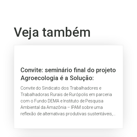
Veja também
Convite: seminário final do projeto
Agroecologia é a Solução:
sistemas de roça sem queimar e
Convite do Sindicato dos Trabalhadores e
manejo de açaizais
Trabalhadoras Rurais de Rurópolis em parceria
com o Fundo DEMA e Instituto de Pesquisa
Ambiental da Amazônia – IPAM sobre uma
reflexão de alternativas produtivas sustentáveis,
no âmbito do Projeto Agroecologia é a Solução:...