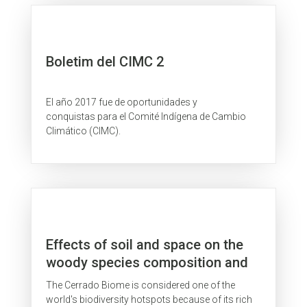
Boletim del CIMC 2
El año 2017 fue de oportunidades y
conquistas para el Comité Indígena de Cambio
Climático (CIMC).
Effects of soil and space on the
woody species composition and
vegetation structure of three
The Cerrado Biome is considered one of the
Cerrado phytophysiognomies in
world's biodiversity hotspots because of its rich