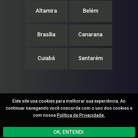
Altamira
Belém
Brasília
Canarana
Cuiabá
Santarém
Este site usa cookies para melhorar sua experiência. Ao
IPAM – Instituto de Pesquisa Ambiental da Amazônia
continuar navegando você concorda com o uso dos cookies e
© ®
com nossa
Política de Privacidade.
OK, ENTENDI.