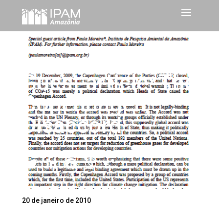
Guest article: The
Copenhagen
Disaccord
Twitter
LinkedIn
Facebook
WhatsApp
Share
20 de janeiro de 2010