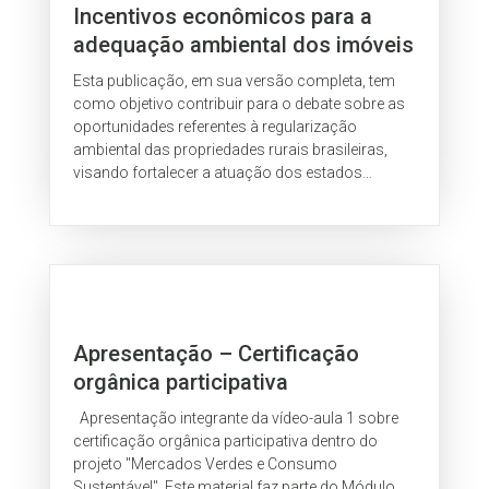
Incentivos econômicos para a
adequação ambiental dos imóveis
rurais dos estados Amazônicos –
Esta publicação, em sua versão completa, tem
Versão completa
como objetivo contribuir para o debate sobre as
oportunidades referentes à regularização
ambiental das propriedades rurais brasileiras,
visando fortalecer a atuação dos estados
amazônicos em uma agenda integrada de...
Apresentação – Certificação
orgânica participativa
Apresentação integrante da vídeo-aula 1 sobre
certificação orgânica participativa dentro do
projeto "Mercados Verdes e Consumo
Sustentável". Este material faz parte do Módulo