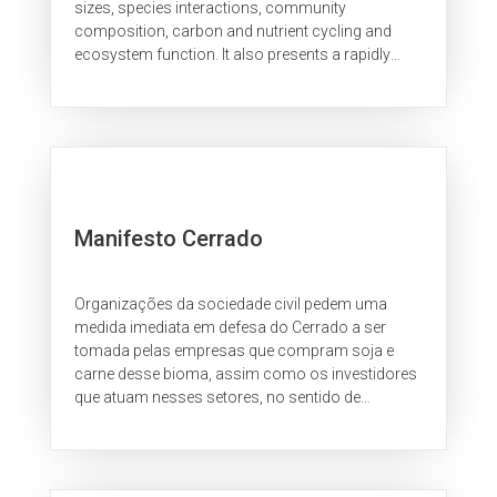
sizes, species interactions, community
composition, carbon and nutrient cycling and
ecosystem function. It also presents a rapidly
growing societal challenge, due to...
Manifesto Cerrado
Organizações da sociedade civil pedem uma
medida imediata em defesa do Cerrado a ser
tomada pelas empresas que compram soja e
carne desse bioma, assim como os investidores
que atuam nesses setores, no sentido de
adotarem políticas e compromissos eficazes
para eliminar o desmatamento e desvincular
suas cadeias produtivas de áreas naturais
recentemente convertidas.