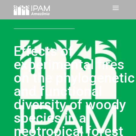
Effects of
experimental fires
on the phylogenetic
and functional
diversity of woody
species in a
neotropical forest