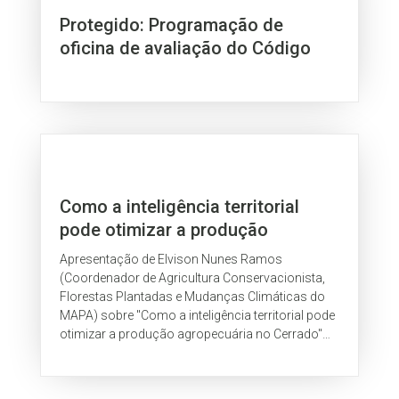
Protegido: Programação de
oficina de avaliação do Código
Florestal 2015
Como a inteligência territorial
pode otimizar a produção
agropecuária no Cerrado
Apresentação de Elvison Nunes Ramos
(Coordenador de Agricultura Conservacionista,
Florestas Plantadas e Mudanças Climáticas do
MAPA) sobre "Como a inteligência territorial pode
otimizar a produção agropecuária no Cerrado"
durante o Seminário Nacional do Cerrado em
2017.