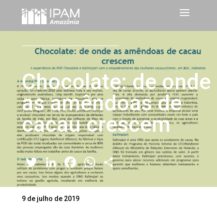
Chocolate: de onde
as amêndoas de
cacau crescem
Twitter
LinkedIn
Facebook
WhatsApp
Share
9 de julho de 2019