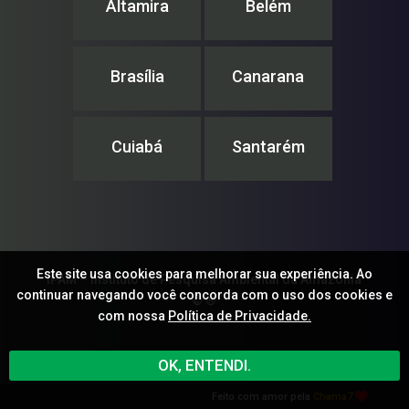
Altamira
Belém
Brasília
Canarana
Cuiabá
Santarém
Este site usa cookies para melhorar sua experiência. Ao
IPAM – Instituto de Pesquisa Ambiental da Amazônia
continuar navegando você concorda com o uso dos cookies e
© ®
com nossa
Política de Privacidade.
OK, ENTENDI.
Feito com amor pela
Chama7