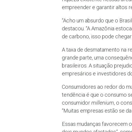
empreender e garantir altos r
“Acho um absurdo que o Brasi
destacou. “A Amazônia estoca
de carbono, isso pode chegar a
A taxa de desmatamento na re
grande parte, uma consequência
brasileiros. A situação prejud
empresários e investidores do
Consumidores ao redor do mun
tendência é que o consumo se
consumidor
millenium
, o con
“Muitas empresas estão se da
Essas mudanças favorecem o d
dois mundos afastados”, como