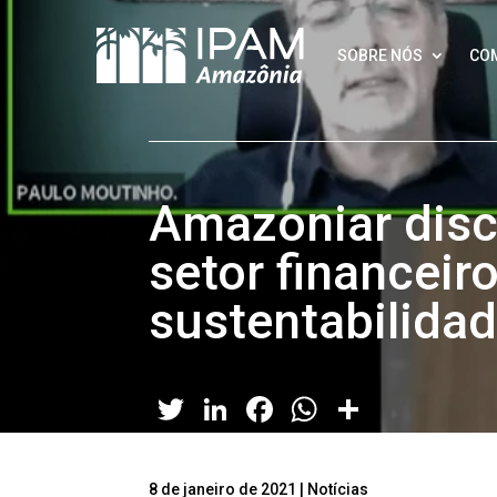
SOBRE NÓS
CO
Amazoniar disc
setor financeir
sustentabilida
Twitter
LinkedIn
Facebook
WhatsApp
Share
8 de janeiro de 2021
|
Notícias