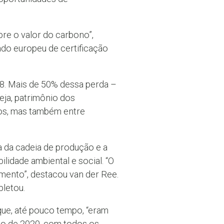
re o valor do carbono”,
do europeu de certificação
8. Mais de 50% dessa perda –
eja, patrimônio dos
icos, mas também entre
.
 da cadeia de produção e a
idade ambiental e social. “O
mento”, destacou van der Ree.
letou.
que, até pouco tempo, “eram
no de 2020, com todos os