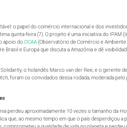
vel: o papel do comércio internacional e dos investidor
ltima quinta-feira (7). O projeto é uma iniciativa do IPAM (
o apoio do
OCAA
(Observatório de Comércio e Ambiente 
re Brasil e Europa que discuta a Amazônia e dê visibilid
olidarity, o holandês Marco van der Ree, e o gerente de
itch, foram os convidados dessa rodada, moderada pelo 
es
ônia perdeu aproximadamente 10 vezes o tamanho da Ho
ica que, ao mesmo tempo em que o país desperdiçou a po
as, comprometeu a qualidade de vida no planeta e perdeu