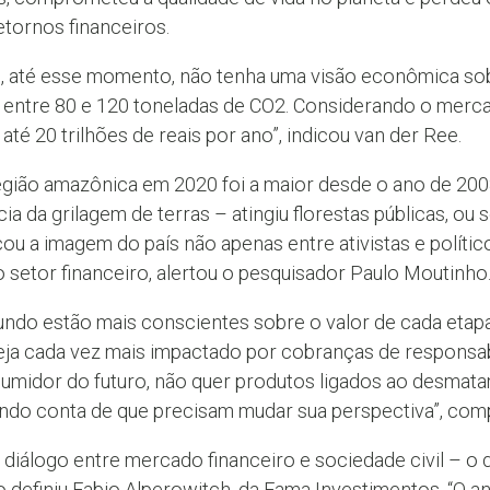
etornos financeiros.
l, até esse momento, não tenha uma visão econômica sob
 entre 80 e 120 toneladas de CO2. Considerando o merca
té 20 trilhões de reais por ano”, indicou van der Ree.
gião amazônica em 2020 foi a maior desde o ano de 200
 da grilagem de terras – atingiu florestas públicas, ou s
icou a imagem do país não apenas entre ativistas e polít
 setor financeiro, alertou o pesquisador Paulo Moutinho
do estão mais conscientes sobre o valor de cada etapa
ja cada vez mais impactado por cobranças de responsabil
sumidor do futuro, não quer produtos ligados ao desmata
ndo conta de que precisam mudar sua perspectiva”, comp
iálogo entre mercado financeiro e sociedade civil – o 
 definiu Fabio Alperowitch, da Fama Investimentos. “O a