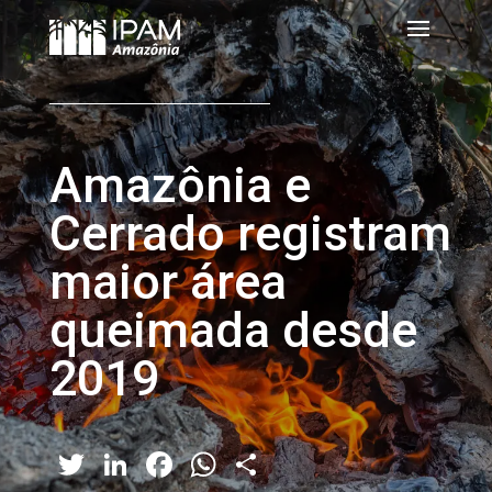
Amazônia e
Cerrado registram
maior área
queimada desde
2019
Twitter
LinkedIn
Facebook
WhatsApp
Share