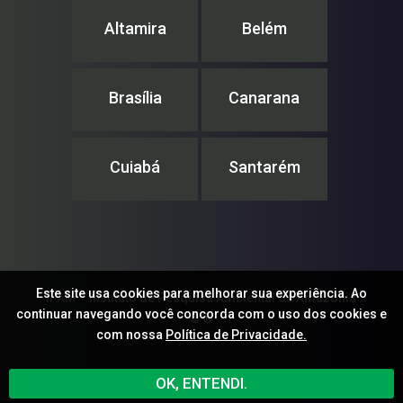
Altamira
Belém
Brasília
Canarana
Cuiabá
Santarém
Este site usa cookies para melhorar sua experiência. Ao
IPAM – Instituto de Pesquisa Ambiental da Amazônia
continuar navegando você concorda com o uso dos cookies e
© ®
com nossa
Política de Privacidade.
OK, ENTENDI.