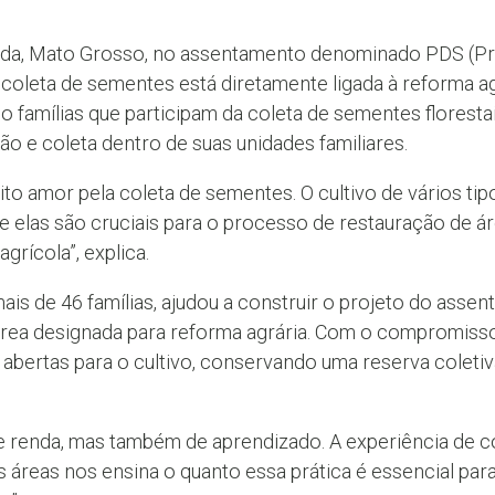
linda, Mato Grosso, no assentamento denominado PDS (P
a coleta de sementes está diretamente ligada à reforma ag
 famílias que participam da coleta de sementes florestais
 e coleta dentro de suas unidades familiares.
ito amor pela coleta de sementes. O cultivo de vários tip
e elas são cruciais para o processo de restauração de á
rícola”, explica.
mais de 46 famílias, ajudou a construir o projeto do as
rea designada para reforma agrária. Com o compromisso 
 abertas para o cultivo, conservando uma reserva coleti
 renda, mas também de aprendizado. A experiência de 
s áreas nos ensina o quanto essa prática é essencial par