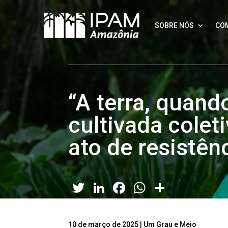
SOBRE NÓS
CO
“A terra, quand
cultivada colet
ato de resistên
Twitter
LinkedIn
Facebook
WhatsApp
Share
10 de março de 2025
|
Um Grau e Meio