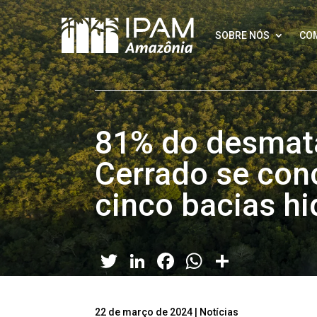
SOBRE NÓS
CO
81% do desmat
Cerrado se con
cinco bacias hi
Twitter
LinkedIn
Facebook
WhatsApp
Share
22 de março de 2024
|
Notícias