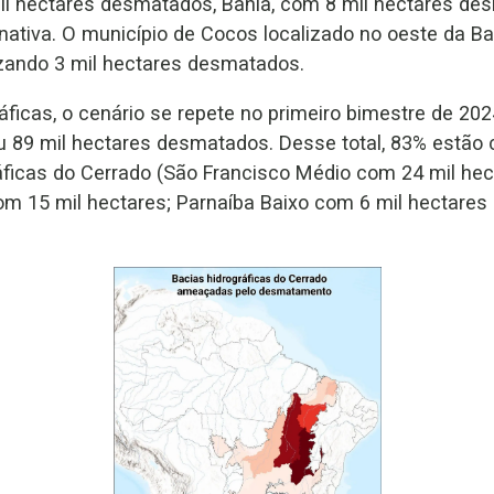
il hectares desmatados, Bahia, com 8 mil hectares des
nativa. O município de Cocos localizado no oeste da Ba
izando 3 mil hectares desmatados.
áficas, o cenário se repete no primeiro bimestre de 20
u 89 mil hectares desmatados. Desse total, 83% estão
ráficas do Cerrado (São Francisco Médio com 24 mil hec
com 15 mil hectares; Parnaíba Baixo com 6 mil hectares