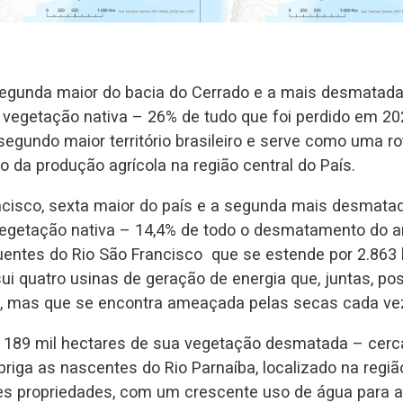
 segunda maior do bacia do Cerrado e a mais desmatad
 vegetação nativa – 26% de tudo que foi perdido em 202
segundo maior território brasileiro e serve como uma r
o da produção agrícola na região central do País.
ncisco, sexta maior do país e a segunda mais desmata
vegetação nativa – 14,4% de todo o desmatamento do 
fluentes do Rio São Francisco que se estende por 2.86
sui quatro usinas de geração de energia que, juntas, 
s, mas que se encontra ameaçada pelas secas cada ve
ve 189 mil hectares de sua vegetação desmatada – ce
riga as nascentes do Rio Parnaíba, localizado na regiã
es propriedades, com um crescente uso de água para a 