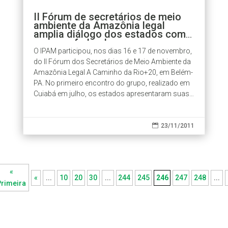
II Fórum de secretários de meio
ambiente da Amazônia legal
amplia diálogo dos estados com
governo federal
O IPAM participou, nos dias 16 e 17 de novembro,
do II Fórum dos Secretários de Meio Ambiente da
Amazônia Legal A Caminho da Rio+20, em Belém-
PA. No primeiro encontro do grupo, realizado em
Cuiabá em julho, os estados apresentaram suas
minutas de lei para REDD+ e...

23/11/2011
«
«
...
10
20
30
...
244
245
246
247
248
...
Primeira